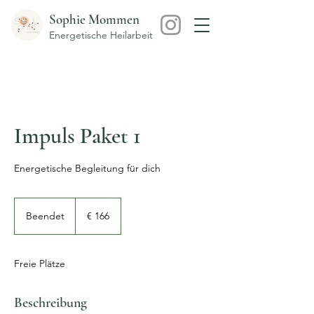
Sophie Mommen
Energetische Heilarbeit
Impuls Paket 1
Energetische Begleitung für dich
166
Euro
Beendet
B
€ 166
e
e
n
Freie Plätze
d
e
t
Beschreibung